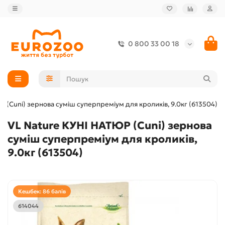
0 800 33 00 18
 (Cuni) зернова суміш суперпреміум для кроликів, 9.0кг (613504)
VL Nature КУНІ НАТЮР (Cuni) зернова
суміш суперпреміум для кроликів,
9.0кг (613504)
Кешбек: 86 балів
614044