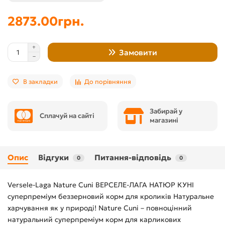
2873.00грн.
Замовити
В закладки
До порівняння
Забирай у
Сплачуй на сайті
магазині
Опис
Відгуки
Питання-відповідь
0
0
Versele-Laga Nature Cuni ВЕРСЕЛЕ-ЛАГА НАТЮР КУНІ
суперпреміум беззерновий корм для кроликів Натуральне
харчування як у природі! Nature Cuni – повноцінний
натуральний суперпреміум корм для карликових