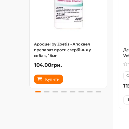
Apoquel by Zoetis - Апоквел
Де
препарат проти свербіння у
Ve
собак, 16мг
104.00грн.
149.
С
Купити
11