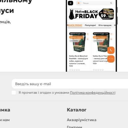
нуси
нців,
Я прочитав і згоден з умовами
Політика конфеденційності
имка
Каталог
и нам
Акваріумістика
Гризуни