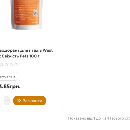
зодорант для птахів West
t Свіжість Pets 100 г
00грн.
230.58грн.
амовивіз
Купити
Купити
3.85грн.
Замовити
Показано від 1 до 1 з 1 (всього ст