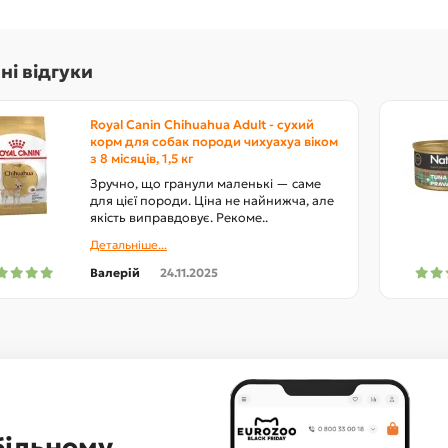
ні відгуки
Royal Canin Chihuahua Adult - сухий
корм для собак породи чихуахуа віком
з 8 місяців, 1,5 кг
Зручно, що гранули маленькі — саме
для цієї породи. Ціна не найнижча, але
якість виправдовує. Рекоме..
Детальніше...
Валерій
24.11.2025
більному