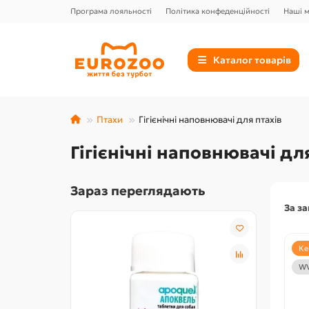
Програма лояльності
Політика конфеденційності
Наші 
Каталог товарів
Птахи
Гігієнічні наповнювачі для птахів
Гігієнічні наповнювачі дл
Зараз переглядають
За з
Іграш
Ке
теніс
WV
см, d
асорт