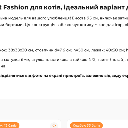
 Fashion для котів, ідеальний варіант 
ьна модель для вашого улюбленця! Висота 95 см, включає зат
ми бортами. Ця конструкція забезпечує котику місце для ігор, в
ок: 38х38х30 см, стовпчик d=7,6 см; h=50 см, лежак: 40х30 см; 
 мотузка 6мм, втулка пластикова з гайкою №2, гвинт (потай), г
ина.
ідрізнятися від фото на екрані пристроїв, залежно від виду ек
: 13 балів
Кешбек: 35 балів