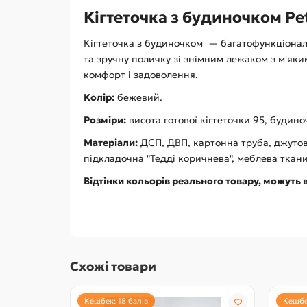
Кігтеточка з будиночком Pet
Кігтеточка з будиночком — багатофункціонал
та зручну поличку зі знімним лежаком з м'яки
комфорт і задоволення.
Колір:
бежевий.
Розміри:
висота готової кігтеточки 95, будиноч
Матеріали:
ДСП, ДВП, картонна труба, джутова
підкладочна "Тедді коричнева", меблева ткан
Відтінки кольорів реального товару, можуть в
Схожі товари
Кешбек: 18 балів
Кешбек