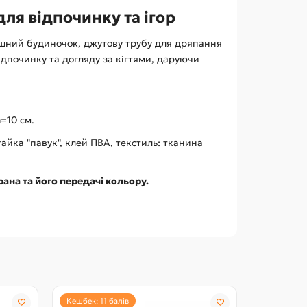
для відпочинку та ігор
ишний будиночок, джутову трубу для дряпання
ідпочинку та догляду за кігтями, даруючи
h=10 см.
айка "павук", клей ПВА, текстиль: тканина
рана та його передачі кольору.
Кешбек: 11 балів
Кешбек: 15