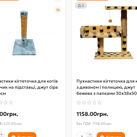
Д-2
стики кігтеточка для котів
Пухнастики кігтеточка для 
чик на підставці, джут сіра
з диваном і полицею, джут
5см
бежева з лапками 30х38х5
00грн.
1158.00грн.
В: 425.00грн.
Без ПДВ: 1158.00грн.