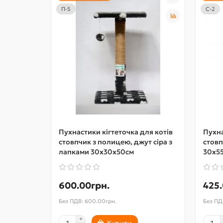
П-5
С-2
Пухнастики кігтеточка для котів
Пухна
стовпчик з полицею, джут сіра з
стовп
лапками 30х30х50см
30х5
600.00грн.
425.
Без ПДВ: 600.00грн.
Без ПД