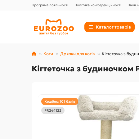
Програма лояльності
Політика конфеденційності
Наші 
Каталог товарів
Коти
Дряпки для котів
Кігтеточка з буди
Кігтеточка з будиночком 
Кешбек: 101 балів
PR244122