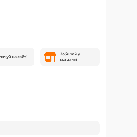
Забирай у
лачуй на сайті
магазині