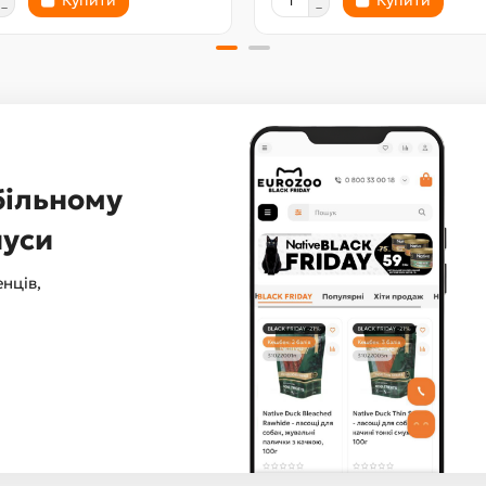
Купити
Купити
більному
нуси
нців,