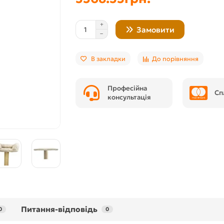
Замовити
В закладки
До порівняння
Професійна
Сп
консультація
Питання-відповідь
0
0