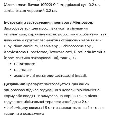
(Aroma meat flavour 10022) 0.4 мг, дріжджі сухі 0.2 мг,
заліза оксид червоний 0.2 мг.
Інструкція з застосування препарату Мілпразон:
Застосовується для профілактики та лікування
гельмінтозів, спричинених як дорослими особинами, так і
личинками круглих гельмінтів і стрічкових черв'яків. -
Dipylidium caninum, Taenia spp., Echinococcus spp.,
Ancylostoma tubaeforme, Toxocara cati, Dirofilaria immitis
(профілактика захворювання), таких, як:
нематодози;
цестодози
асоціативні нематодо-цестодозні інвазії.
Дозування:
Препарат застосовується для кішок
одноразово під час годування з невеликою кількістю
корму або вводять примусово на корінь язика після
годування мінімальної терапевтичної дози 2 мг
мільбеміцину оксима і 5 мг празиквантелю на 1 кг маси
тварини з розрахунку: