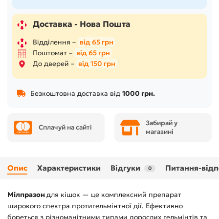
Доставка - Нова Пошта
Відділення –
від 65 грн
Поштомат –
від 65 грн
До дверей –
від 150 грн
Безкоштовна доставка від
1000 грн.
Забирай у
Сплачуй на сайті
магазині
Опис
Характеристики
Відгуки
Питання-відп
0
Мілпразон
для кішок — це комплексний препарат
широкого спектра протигельмінтної дії. Ефективно
бореться з різноманітними типами дорослих гельмінтів та