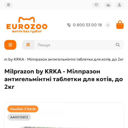
0 800 33 00 18
azon by KRKA - Мілпразон антигельмінтні таблетки для котів, до 2кг
Milprazon by KRKA - Мілпразон
антигельмінтні таблетки для котів, до
2кг
Кешбек: 3 балів
АА0015812