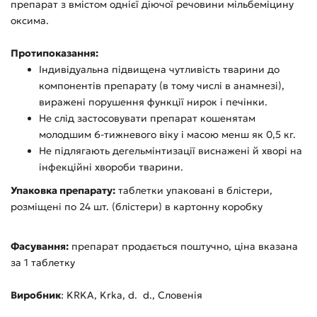
препарат з вмістом однієї діючої речовини мільбеміцину
оксима.
Протипоказання:
Індивідуальна підвищена чутливість тварини до
компонентів препарату (в тому числі в анамнезі),
виражені порушення функції нирок і печінки.
Не слід застосовувати препарат кошенятам
молодшим 6-тижневого віку і масою менш як 0,5 кг.
Не підлягають дегельмінтизації виснажені й хворі на
інфекційні хвороби тварини.
Упаковка препарату:
таблетки упаковані в блістери,
розміщені по 24 шт. (блістери) в картонну коробку
Фасування:
препарат продається поштучно, ціна вказана
за 1 таблетку
Виробник
: KRKA, Krka, d. d., Словенія