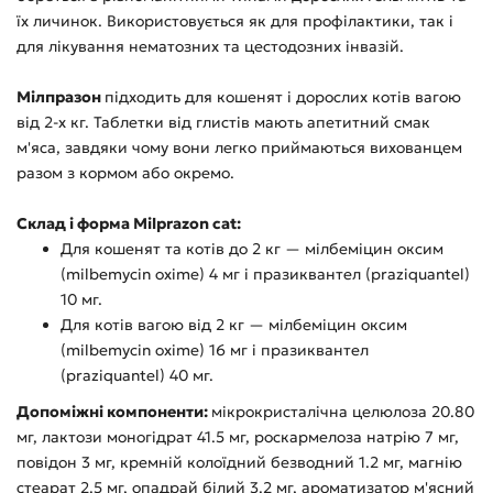
їх личинок. Використовується як для профілактики, так і
для лікування нематозних та цестодозних інвазій.
Мілпразон
підходить для кошенят і дорослих котів вагою
від 2-х кг. Таблетки від глистів мають апетитний смак
м'яса, завдяки чому вони легко приймаються вихованцем
разом з кормом або окремо.
Склад і форма Milprazon cat:
Для кошенят та котів до 2 кг — мілбеміцин оксим
(milbemycin oxime) 4 мг і празиквантел (praziquantel)
10 мг.
Для котів вагою від 2 кг — мілбеміцин оксим
(milbemycin oxime) 16 мг і празиквантел
(praziquantel) 40 мг.
Допоміжні компоненти:
мікрокристалічна целюлоза 20.80
мг, лактози моногідрат 41.5 мг, роскармелоза натрію 7 мг,
повідон 3 мг, кремній колоїдний безводний 1.2 мг, магнію
стеарат 2.5 мг, опадрай білий 3.2 мг, ароматизатор м'ясний