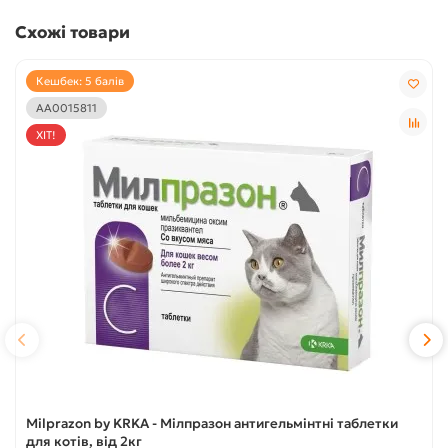
Схожі товари
Кешбек: 5 балів
АА0015811
ХІТ!
Milprazon by KRKA - Мілпразон антигельмінтні таблетки
для котів, від 2кг