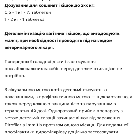
Дозування для кошенят і кішок до 2-х кг:
0,5 - 1 кг -
½ таблетки
1 - 2 кг -
1 таблетка
Дегельмінтизацію вагітних і кішок, що вигодовують
малят, при необхідності проводять під наглядом
ветеринарного лікаря.
Попередньої голодної дієти і застосування
послаблювальних засобів перед дегельмінтизацією не
потрібно.
З лікувальною метою котів дегельмінтизують за
показаннями, з профілактичною метою — щоквартально, а
також перед кожною вакцинацією та паруванням в
терапевтичній дозі. Одноразовий прийом препарату з
метою дегельмінтизації захищає кішок від зараження
Dirofilaria immitis протягом одного місяця. Для подальшої
профілактики дирофіляріозу доцільно застосовувати