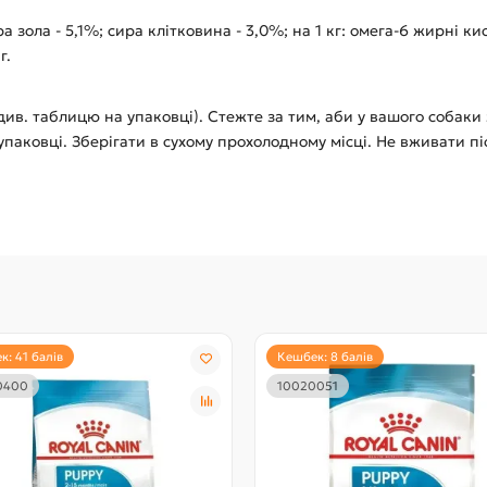
зола - 5,1%; сира клітковина - 3,0%; на 1 кг: омега-6 жирні кисло
г.
в. таблицю на упаковці). Стежте за тим, аби у вашого собаки з
упаковці. Зберігати в сухому прохолодному місці. Не вживати п
: 41 балів
Кешбек: 8 балів
0400
10020051