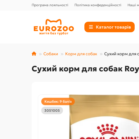
Програма лояльності
Політика конфеденційності
Наші 
Каталог товарів
Собаки
Корм для собак
Сухий корм для со
Сухий корм для собак Royal
Кешбек: 9 балів
3051005