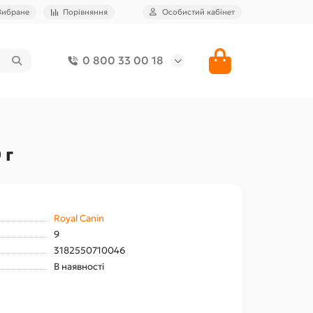
Вибране
Порівняння
Особистий кабінет
0 800 33 00 18
 г
Royal Canin
9
3182550710046
В наявності