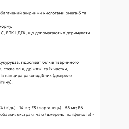
 Збагачений жирними кислотами омега-3 та
корму.
н С, ЕПК і ДГК, що допомагають підтримувати
укурудза, гідролізат білків тваринного
соєва олія, дріжджі та їх частки,
ат із панцира ракоподібних (джерело
тину).
4 (мідь) - 14 мг; E5 (марганець) - 58 мг; E6
і добавки: екстракт чаю (джерело поліфенолів) -