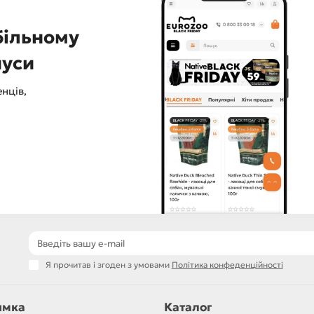
більному
нуси
нців,
Я прочитав і згоден з умовами
Політика конфеденційності
имка
Каталог