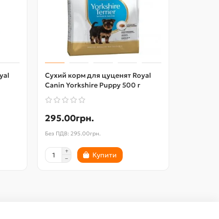
yal
Сухий корм для цуценят Royal
Вологий 
Canin Yorkshire Puppy 500 г
Canin Min
295.00грн.
62.00г
Без ПДВ: 295.00грн.
Без ПДВ: 62
Купити