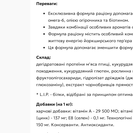
Переваги:
Ексклюзивна формула раціону допомагає
омега-6, олією огірочника та біотином.
Завдяки комбінації особливих ароматів
Формула раціону містить особливий комп
життєву енергію йоркширського тер'єра 
Ця формула допомагає зменшити формув
Склад:
дегідратовані протеїни м’яса птиці, кукурудзя
походження, кукурудзяний глютен, рослинна кл
фруктоолігосахариди, гідролізат дріжджів (дж
глюкозаміну), екстракт чорнобривців прямост
* L.I.P. - білки, відібрані за принципом оптим
Добавки (на 1 кг):
харчові добавки: вітамін A - 29 500 MO; вітамін D
(цинк) - 137 мг; E8 (селен) - 0,1 мг. Технолог
150 мг. Консерванти. Антиоксиданти.