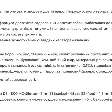
 підтримувати здоров'я довгої шерсті йоркширського тер'єра.
 формула допомагає задовольнити апетит собак, вибагливих до 
лекс нутрієнтів, в тому числі поліфеноли зеленого чаю, вітамі
на різних етапах життя.
ання зубного каменю завдяки хелаторам кальцію.
не борошно, рис, тваринні жири, ізолят рослинних протеїнів*, к
ітковина, буряковий жом, риб’ячий жир, мінеральні речовини, 
ерело мананоолігосахаридів), олія огірочника (0,1%), гідроліз
оячих(джерело лютеїну), гідролізат хрящовий (джерело хондрої
альної засвоюваності.
3 - 800 MO;біотин - 3 мг; E1 (залізо) - 45 мг; E2 (йод) - 4,5 мг; E
ічні добавки: клиноптилоліт осадового походження - 5 г. Сенсорн