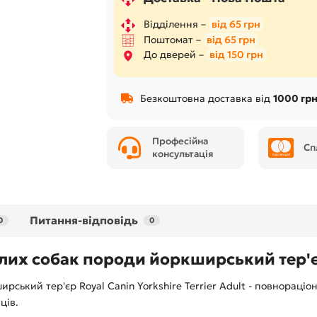
Відділення –
від 65 грн
Поштомат –
від 65 грн
До дверей –
від 150 грн
Безкоштовна доставка від
1000 грн
Професійна
Сп
консультація
Питання-відповідь
0
0
слих собак породи йоркширський тер'
рський тер'єр Royal Canin Yorkshire Terrier Adult - повнораці
ців.