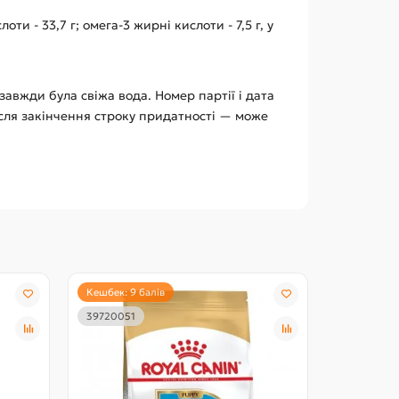
ти - 33,7 г; омега-3 жирні кислоти - 7,5 г, у
авжди була свіжа вода. Номер партії і дата
ісля закінчення строку придатності — може
Кешбек: 9 балів
Кешбек: 2 
39720051
10990019
ХІТ!