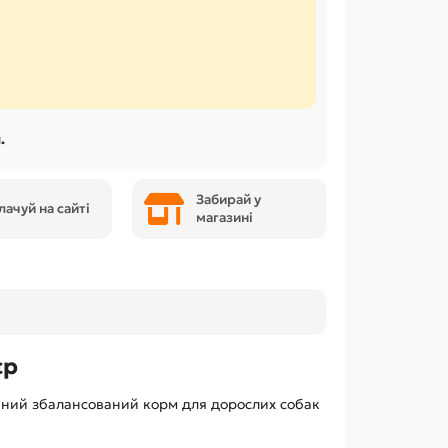
.
Забирай у
лачуй на сайті
магазині
єр
онний збалансований корм для дорослих собак