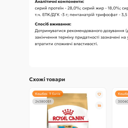
Аналітичні компоненти:
сирий протеїн - 28,0%; сирий жир - 18,0%; сира 
т.ч. ЕПК/ДГК -3 г; пентанатрій трифосфат - 3,5 
Спосіб вживання:
Дотримуватися рекомендованого дозування (ди
закінчення терміну придатності зазначені на 
втратити споживчі властивості.
Схожі товари
Кешбек: 9 балів
Кешбек
24380051
3006