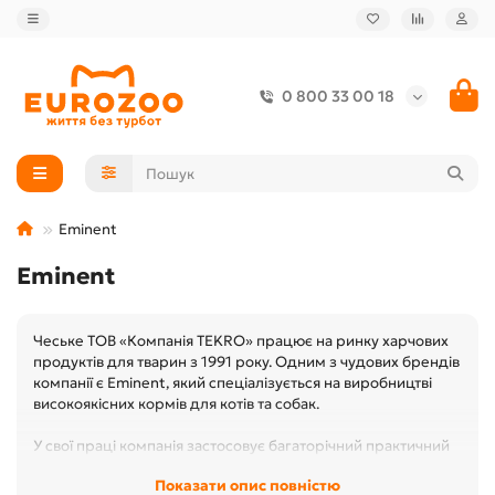
0 800 33 00 18
Eminent
Eminent
Чеське ТОВ «Компанія TEKRO» працює на ринку харчових
продуктів для тварин з 1991 року. Одним з чудових брендів
компанії є Eminent, який спеціалізується на виробництві
високоякісних кормів для котів та собак.
У свої праці компанія застосовує багаторічний практичний
досвід та знання щодо раціонального харчування тварин.
Показати опис повністю
При цьому виробники розуміють, що без суворого